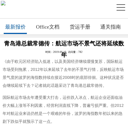
最新报价
Office文档
货运手册
通关指南
青岛港总裁常德传：航运市场不景气还将延续数
时间：2019-06-10 访问量：782
年
《由于欧元区经济陷入低迷，以及美国经济继续缓慢复苏，国际航运
市场受到拖累，2012年以来延续了去年的不景气行情，反映航运市场
景气度的波罗的海指数持续在接近2008时的底部徘徊。这种状况是否
会继续延续下去？记者就此话题采访了青岛港总裁常德传。
国际航运市场去年遭受重大打击，运价跌入冰点，航运企业还面临油
价大幅上涨等不利因素，经营利润直线下降，普遍亏损严重。但2012
年对航运业来说仍然是一个艰难的年份，波罗的海指数年初以来的急
剧下跌似乎就预示了这一点。