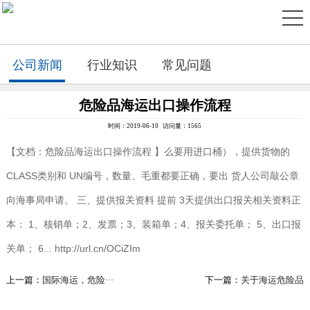
公司新闻
行业知识
常见问题
危​险​品​海​运​出​口​操​作​流​程
时间：2019-06-10 访问量：1565
【文档：危险品海运出口操作流程 】么要用进口桶），提供货物的
CLASS类别和 UN编号，数量、毛重都要正确，要出 货人公司敲公章
向海事局申请。 三、提供报关资料 提前 3天提供出口报关相关资料正
本： 1、核销单；2、发票；3、装箱单；4、报关委托单； 5、出口报
关单； 6...
http://url.cn/OCiZIm
上一篇：
国际海运，危险···
下一篇：
关于海运危险品