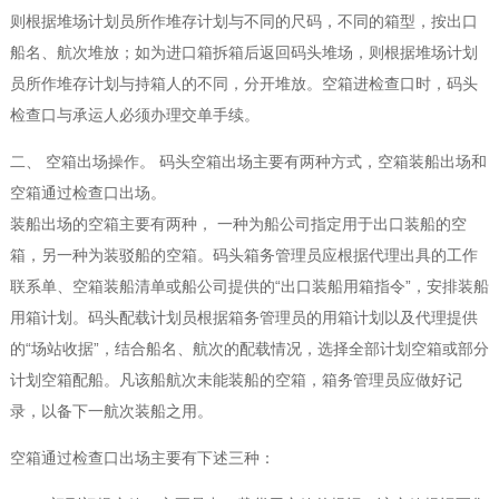
则根据堆场计划员所作堆存计划与不同的尺码，不同的箱型，按出口
船名、航次堆放；如为进口箱拆箱后返回码头堆场，则根据堆场计划
员所作堆存计划与持箱人的不同，分开堆放。空箱进检查口时，码头
检查口与承运人必须办理交单手续。
二、 空箱出场操作。 码头空箱出场主要有两种方式，空箱装船出场和
空箱通过检查口出场。
装船出场的空箱主要有两种， 一种为船公司指定用于出口装船的空
箱，另一种为装驳船的空箱。码头箱务管理员应根据代理出具的工作
联系单、空箱装船清单或船公司提供的“出口装船用箱指令”，安排装船
用箱计划。码头配载计划员根据箱务管理员的用箱计划以及代理提供
的“场站收据”，结合船名、航次的配载情况，选择全部计划空箱或部分
计划空箱配船。凡该船航次未能装船的空箱，箱务管理员应做好记
录，以备下一航次装船之用。
空箱通过检查口出场主要有下述三种：