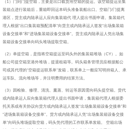
（1）门到门提空箱，主要是出口载货用空箱的提运。该空箱提运至集
装箱点进行装箱后，重箱即回运本码头准备装船出口。空箱门/门提离
港区，货主或内陆承运人应向集装箱代 理人提出书面申请。集装箱代
理人根据“出口集装箱预配清单”向货主或内陆承运人签发“出场集装箱
设备交接单”和“进场集装箱设备交接单”。货主或内陆承运人凭出场集
装箱设备交接单向码头堆场提取空箱。
（2）单提空箱，是指将空箱提运至码头外的集装箱堆场（CY）。如
船公司提空箱至港外堆场，提退租箱等。码头箱务管理员应根据船公
司或其代理的“空箱提运联系单”发箱，联系单上一般应写明持箱人、承
运车队、流向堆场等，并注明费用的结算方法。
（3）因检验、修理、清洗、薰蒸、转运等原因需向码头提空箱。货代
或内陆承运人应向集装箱代理人提出书面申请，集装箱代理人根据委
托关系或有关协议向货方或内陆承运人签发“出场集装箱设备交接单”和
“进场集装箱设备交接单”。货方或内陆承运人凭“出场集装箱设备交接
单”向码头堆场提取空箱，码头凭代理的工作联系单发箱。 空箱出场